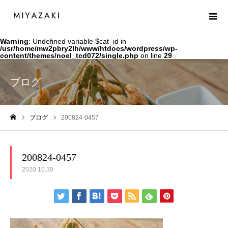
Warning
: Undefined variable $cat_id in
/usr/home/mw2pbry2lh/www/htdocs/wordpress/wp-
content/themes/noel_tcd072/single.php
on line
29
ブログ
ブログ
200824-0457
ホーム
200824-0457
2020.10.30