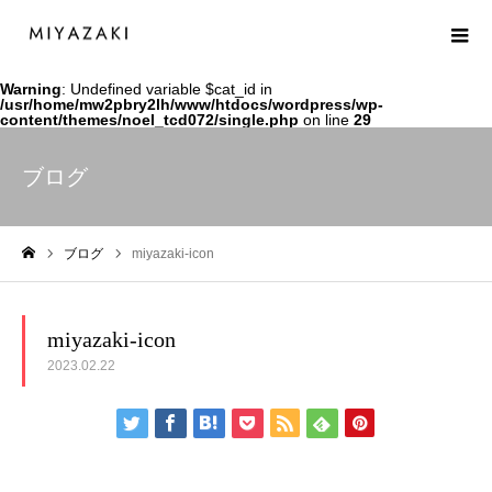
Warning
: Undefined variable $cat_id in
/usr/home/mw2pbry2lh/www/htdocs/wordpress/wp-
content/themes/noel_tcd072/single.php
on line
29
ブログ
ブログ
miyazaki-icon
ホーム
miyazaki-icon
2023.02.22